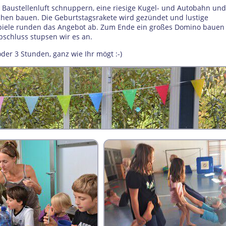
 Baustellenluft schnuppern, eine riesige Kugel- und Autobahn un
chen bauen. Die Geburtstagsrakete wird gezündet und lustige
iele runden das Angebot ab. Zum Ende ein großes Domino baue
schluss stupsen wir es an.
oder 3 Stunden, ganz wie Ihr mögt :-)