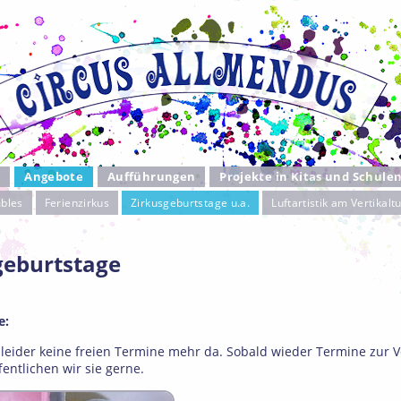
s
Angebote
Aufführungen
Projekte in Kitas und Schule
bles
Ferienzirkus
Zirkusgeburtstage u.a.
Luftartistik am Vertikalt
geburtstage
e:
d leider keine freien Termine mehr da. Sobald wieder Termine zur 
fentlichen wir sie gerne.